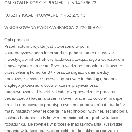
CAŁKOWITE KOSZTY PROJEKTU:
5 147 696,72
KOSZTY KWALIFIKOWALNE:
4 462 279,43
WNIOSKOWANA KWOTA WSPARCIA:
2 220 659,40
Opis projektu:
Przedmiotem projektu jest utworzenie w pełni
zautomatyzowanego laboratorium poboru materiału wraz z
inwestycją w infrastrukturę badawczą związanego z wdrożeniem
innowacyjnego procesu. Przeprowadzone badania realizowane
przez własną komórkę B+R oraz zaangażowanie wiedzy
naukowej z zewnątrz pozwoli opracować technologię badania
ciągłego jakości surowców w czasie przyjęcia oraz
magazynowania. Projekt zakłada przeprowadzenie procesu
badawczego (badania przemysłowe i prace rozwojowe) mające
na celu opracowanie prototypu systemu poboru prób do badań z
masy magazynowanej opartej na technologii wizyjnej. Technologia
zakłada badania nie tylko w momencie poboru prób w trakcie
rozładunku, ale również w procesie magazynowania. Wszystkie
badania w trakcie realizacji projektu będą zakładać realizację