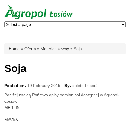
You are here
Home
»
Oferta
»
Materiał siewny
» Soja
Soja
Posted on:
19 February 2015
By:
deleted-user2
Poniżej znajdą Państwo opisy odmian soi dostępnej w Agropol-
Łosiów
MERLIN
MAVKA