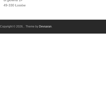
ul.głowna 1F
49-330 Łosiów
Copyright © 2026,
. Theme by
Devsaran
.