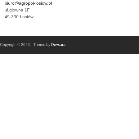
biuro@agropol-losiow.pl
ul.głowna 1F
49-330 Łosiów
Copyright © 2026,
. Theme by
Devsaran
.